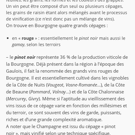
Un vin peut être composé d’un seul ou plusieurs cépages,
les grains de raisin étant alors mélangés avant le processus
de vinification (ce n’est donc pas un mélange de vins).
On trouve en Bourgogne quatre grands cépages :
en «
rouge
» : essentiellement le
pinot noir
mais aussi le
gamay
, selon les terroirs
– le
pinot noir
représente 36 % de la production viticole de
la Bourgogne. Déjà présent dans la région à l’époque des
Gaulois, il fait la renommée des grands vins rouges de
Bourgogne. Il est essentiellement cultivé dans les vignobles
de la Côte de Nuits (
Vougeot
,
Vosne-Romanée
…), de la Côte
de Beaune (
Pommard
,
Volnay
…) et de la Côte Chalonnaise
(
Mercurey
,
Givry
). Même si l’aptitude au vieillissement des
vins issus de ce cépage varie en fonction des millésimes et
du terroir, ce sont souvent des vins de garde, puissants,
riches et d’une grande complexité aromatique.
A noter que le Champagne est issu du cépage « pinot
noir », mais vinifié selon une technique spécifique.