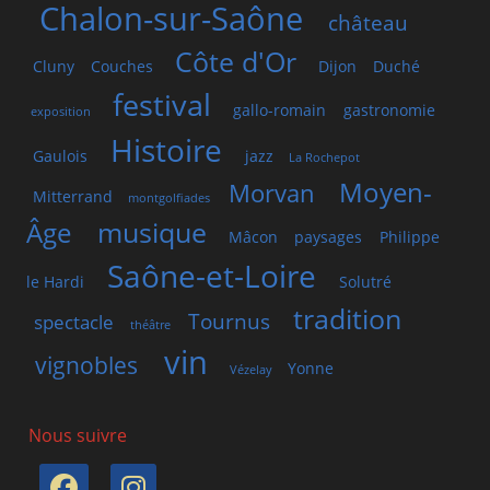
Chalon-sur-Saône
château
Côte d'Or
Cluny
Couches
Dijon
Duché
festival
gallo-romain
gastronomie
exposition
Histoire
Gaulois
jazz
La Rochepot
Moyen-
Morvan
Mitterrand
montgolfiades
musique
Âge
Mâcon
paysages
Philippe
Saône-et-Loire
le Hardi
Solutré
tradition
Tournus
spectacle
théâtre
vin
vignobles
Yonne
Vézelay
Nous suivre
Facebook
Instagram