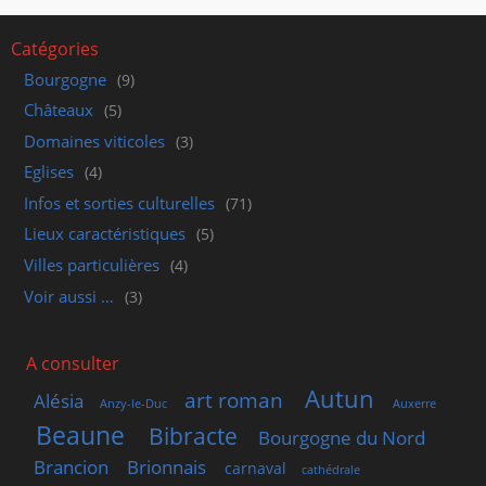
Catégories
Bourgogne
(9)
Châteaux
(5)
Domaines viticoles
(3)
Eglises
(4)
Infos et sorties culturelles
(71)
Lieux caractéristiques
(5)
Villes particulières
(4)
Voir aussi …
(3)
A consulter
Autun
art roman
Alésia
Anzy-le-Duc
Auxerre
Beaune
Bibracte
Bourgogne du Nord
Brancion
Brionnais
carnaval
cathédrale