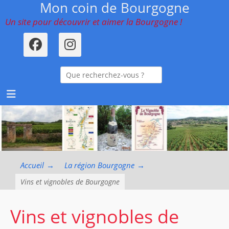
Mon coin de Bourgogne
Menu principal
Aller
au
Un site pour découvrir et aimer la Bourgogne !
contenu
Facebook
Instagram
ollapse
Recherche
hild
enu
pour :
ollapse
hild
enu
ollapse
hild
enu
Accueil
→
La région Bourgogne
→
Vins et vignobles de Bourgogne
Vins et vignobles de