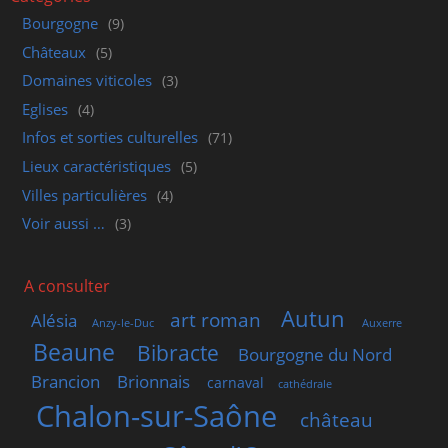
Bourgogne
(9)
Châteaux
(5)
Domaines viticoles
(3)
Eglises
(4)
Infos et sorties culturelles
(71)
Lieux caractéristiques
(5)
Villes particulières
(4)
Voir aussi …
(3)
A consulter
Autun
art roman
Alésia
Anzy-le-Duc
Auxerre
Beaune
Bibracte
Bourgogne du Nord
Brancion
Brionnais
carnaval
cathédrale
Chalon-sur-Saône
château