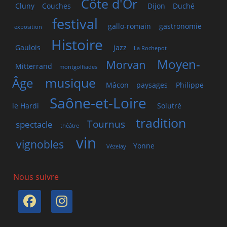
Côte d'Or
Cluny
Couches
Dijon
Duché
festival
gallo-romain
gastronomie
exposition
Histoire
Gaulois
jazz
La Rochepot
Moyen-
Morvan
Mitterrand
montgolfiades
musique
Âge
Mâcon
paysages
Philippe
Saône-et-Loire
le Hardi
Solutré
tradition
Tournus
spectacle
théâtre
vin
vignobles
Yonne
Vézelay
Nous suivre
Facebook
Instagram