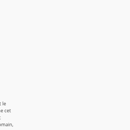
 le
e cet
t
romain,