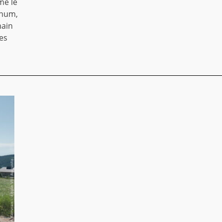
me le
unum,
main
es