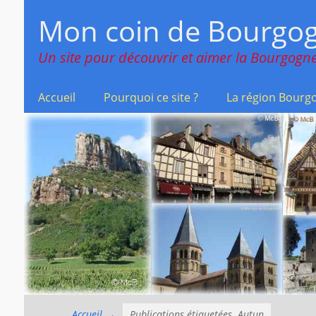
Menu principal
Aller
Mon coin de Bourgo
au
contenu
Un site pour découvrir et aimer la Bourgogne
Accueil
Pourquoi ce site ?
La région Bourg
Accueil
→
Publications étiquetées
Autun