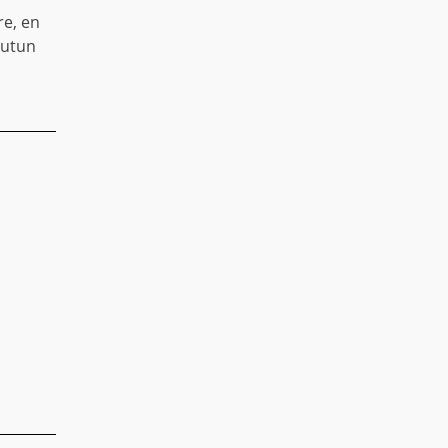
re, en
Autun