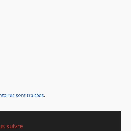
taires sont traitées
.
s suivre