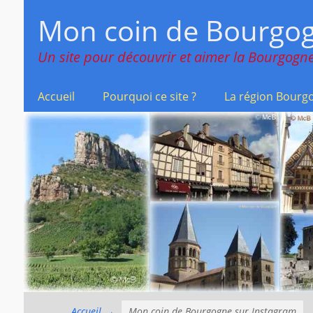
Menu principal
Aller
Mon coin de Bourgo
au
contenu
Un site pour découvrir et aimer la Bourgogne
Accueil
Pourquoi ce site ?
La région Bourg
Accueil
→
Mon coin de Bourgogne sur Instagram