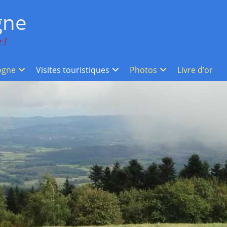
gne
 !
ogne
Visites touristiques
Photos
Livre d’or