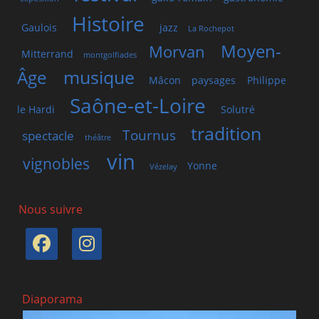
Histoire
Gaulois
jazz
La Rochepot
Moyen-
Morvan
Mitterrand
montgolfiades
musique
Âge
Mâcon
paysages
Philippe
Saône-et-Loire
le Hardi
Solutré
tradition
Tournus
spectacle
théâtre
vin
vignobles
Yonne
Vézelay
Nous suivre
Facebook
Instagram
Diaporama