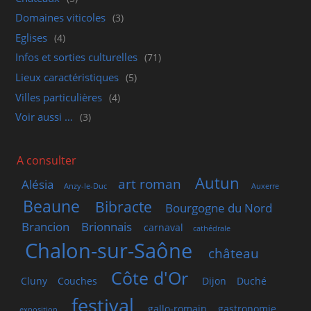
Domaines viticoles
(3)
Eglises
(4)
Infos et sorties culturelles
(71)
Lieux caractéristiques
(5)
Villes particulières
(4)
Voir aussi …
(3)
A consulter
Autun
art roman
Alésia
Anzy-le-Duc
Auxerre
Beaune
Bibracte
Bourgogne du Nord
Brancion
Brionnais
carnaval
cathédrale
Chalon-sur-Saône
château
Côte d'Or
Cluny
Couches
Dijon
Duché
festival
gallo-romain
gastronomie
exposition