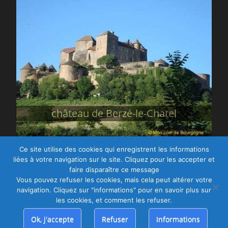
château de Berzé-le-Chatel
Ce site utilise des cookies qui enregistrent les informations
liées à votre navigation sur le site. Cliquez pour les accepter et
Tous droits réservés.
faire disparaître ce message
Copyright © Mon coin de Bourgogne - 2012-2026
Vous pouvez refuser les cookies, mais cela peut altérer votre
Plan du site
navigation. Cliquez sur "informations" pour en savoir plus sur
Mentions légales – Cookies
les cookies, et comment les refuser.
Liens et sites-amis
Ok, j'accepte
Refuser
Informations
Thème Full-Frame adapté par McB