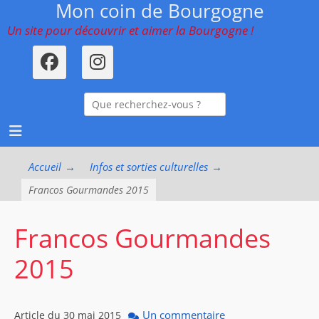
Mon coin de Bourgogne
Menu principal
Aller
au
Un site pour découvrir et aimer la Bourgogne !
contenu
Facebook
Instagram
ollapse
Recherche
hild
enu
pour :
ollapse
hild
enu
ollapse
Accueil
→
Infos et sorties culturelles
→
hild
enu
Francos Gourmandes 2015
Francos Gourmandes
2015
Un commentaire
Article du
30 mai 2015