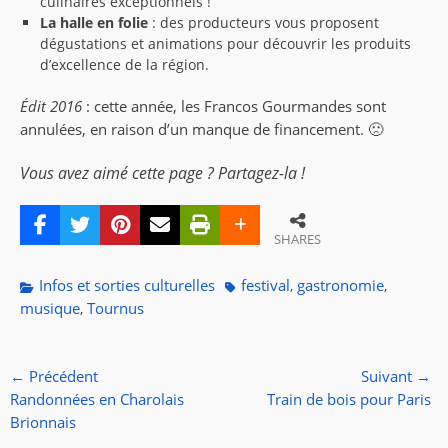
culinaires exceptionnels !
La halle en folie
: des producteurs vous proposent
dégustations et animations pour découvrir les produits
d’excellence de la région.
Édit 2016
: cette année, les Francos Gourmandes sont
annulées, en raison d’un manque de financement. 🙁
Vous avez aimé cette page ? Partagez-la !
SHARES
Categories
Tags
Infos et sorties culturelles
festival
gastronomie
,
,
musique
Tournus
,
Navigation
← Précédent
Suivant →
de
Article
Article
Randonnées en Charolais
Train de bois pour Paris
l’article
précédent :
suivant :
Brionnais