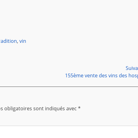
radition
,
vin
Suiv
Article
155ème vente des vins des hos
suivant :
 obligatoires sont indiqués avec
*