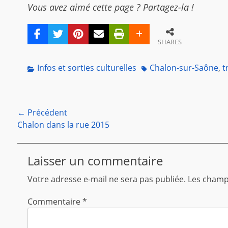
Vous avez aimé cette page ? Partagez-la !
SHARES
Categories
Tags
Infos et sorties culturelles
Chalon-sur-Saône
,
t
Navigation
← Précédent
Article
Chalon dans la rue 2015
de
précédent :
l’article
Laisser un commentaire
Votre adresse e-mail ne sera pas publiée.
Les champs
Commentaire
*