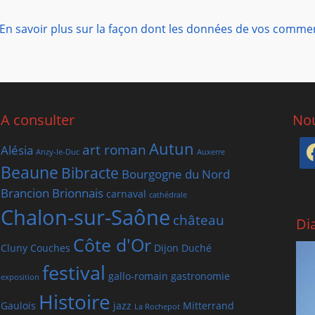
En savoir plus sur la façon dont les données de vos comme
A consulter
Nou
Autun
art roman
Alésia
Anzy-le-Duc
Auxerre
Beaune
Bibracte
Bourgogne du Nord
Brancion
Brionnais
carnaval
cathédrale
Chalon-sur-Saône
château
Di
Côte d'Or
Cluny
Couches
Dijon
Duché
festival
gallo-romain
gastronomie
exposition
Histoire
Gaulois
jazz
Mitterrand
La Rochepot