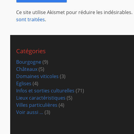
Ce site utilise Akismet pour réduire les indésirables.
sont traitées
.
Catégories
Bourgogne
(9)
Châteaux
(5)
Domaines viticoles
(3)
Eglises
(4)
Infos et sorties culturelles
(71)
Lieux caractéristiques
(5)
Villes particulières
(4)
Voir aussi …
(3)