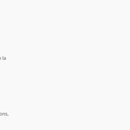
 la
ons,