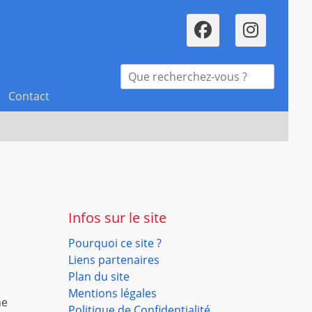
Faceboo
Inst
Recherche
pour :
Contact
Infos sur le site
Pourquoi ce site ?
Liens partenaires
Plan du site
Mentions légales
ne
Politique de Confidentialité