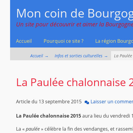
Menu principal
Aller
Mon coin de Bourgo
au
contenu
Un site pour découvrir et aimer la Bourgogne
Accueil
Pourquoi ce site ?
La région Bourg
Accueil
→
Infos et sorties culturelles
→
La Paulée
La Paulée chalonnaise 
Article du
13 septembre 2015
Laisser un commen
La Paulée chalonnaise 2015
aura lieu du vendredi 
La «
paulée
» célèbre la fin des vendanges, et rassemb