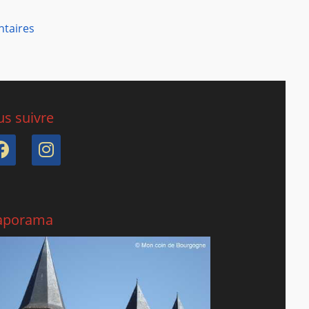
ntaires
s suivre
Facebook
Instagram
aporama