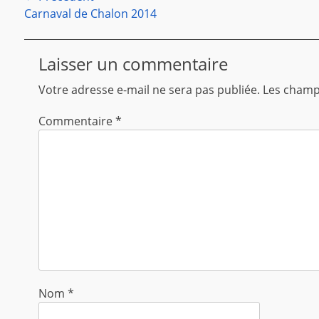
Article
Carnaval de Chalon 2014
de
précédent :
l’article
Laisser un commentaire
Votre adresse e-mail ne sera pas publiée.
Les champs
Commentaire
*
Nom
*