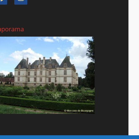
aporama
Château de Cormatin (arrière)