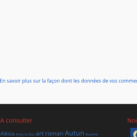
En savoir plus sur la façon dont les données de vos comme
A consulter
Nou
Autun
art roman
Alésia
Anzy-le-Duc
Auxerre