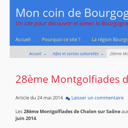
Menu principal
Aller
Mon coin de Bourgo
au
contenu
Un site pour découvrir et aimer la Bourgogne
Accueil
Pourquoi ce site ?
La région Bourg
Accueil
→
Infos et sorties culturelles
→
28ème Mon
28ème Montgolfiades d
Article du
24 mai 2014
Laisser un commentaire
Les
28ème Montgolfiades de Chalon sur Saône
aur
juin 2014
.