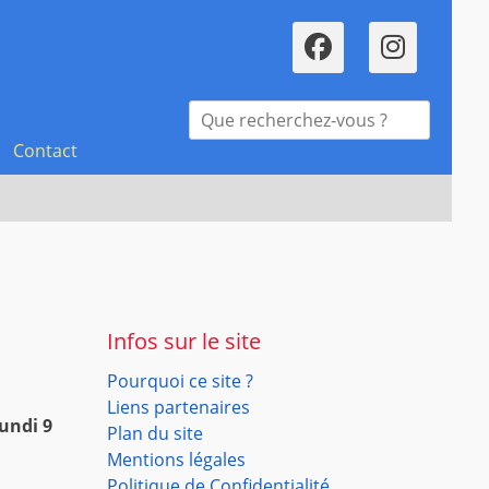
Faceboo
Inst
Recherche
pour :
Contact
Infos sur le site
Pourquoi ce site ?
Liens partenaires
undi 9
Plan du site
Mentions légales
Politique de Confidentialité