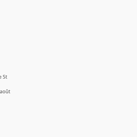
e St
 août