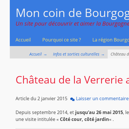
Menu principal
Aller
Mon coin de Bourgo
au
contenu
Un site pour découvrir et aimer la Bourgogne
Accueil
Pourquoi ce site ?
La région Bourg
Accueil
→
Infos et sorties culturelles
→
Château d
Château de la Verrerie 
Article du
2 janvier 2015
Laisser un commentaire
Depuis septembre 2014, et
jusqu’au 26 mai 2015
, 
une visite intitulée «
Côté cour, côté jardin
« .