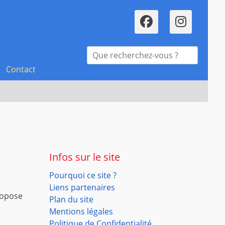
Faceboo
Inst
Recherche
pour :
Contact
Infos sur le site
Pourquoi ce site ?
Liens partenaires
ropose
Plan du site
Mentions légales
Politique de Confidentialité