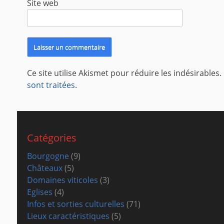
Site web
Ce site utilise Akismet pour réduire les indésirables.
sont traitées
.
Catégories
Bourgogne
(9)
Châteaux
(5)
Domaines viticoles
(3)
Eglises
(4)
Infos et sorties culturelles
(71)
Lieux caractéristiques
(5)