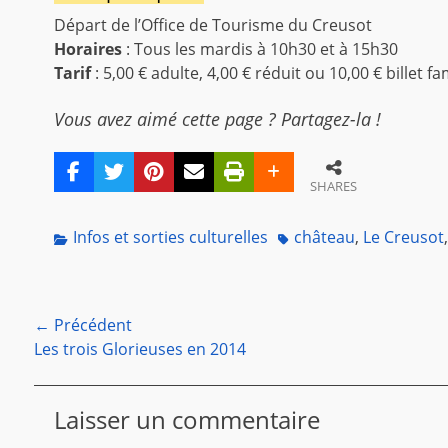
Départ de l’Office de Tourisme du Creusot
Horaires
: Tous les mardis à 10h30 et à 15h30
Tarif
: 5,00 € adulte, 4,00 € réduit ou 10,00 € billet f
Vous avez aimé cette page ? Partagez-la !
SHARES
Categories
Tags
Infos et sorties culturelles
château
,
Le Creusot
Navigation
← Précédent
Article
Les trois Glorieuses en 2014
de
précédent :
l’article
Laisser un commentaire