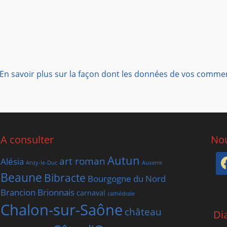
En savoir plus sur la façon dont les données de vos comme
A consulter
Nou
Autun
art roman
Alésia
Anzy-le-Duc
Auxerre
Beaune
Bibracte
Bourgogne du Nord
Brancion
Brionnais
carnaval
cathédrale
Chalon-sur-Saône
château
Di