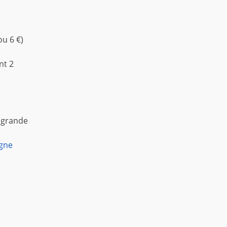
ou 6 €)
nt 2
 grande
igne