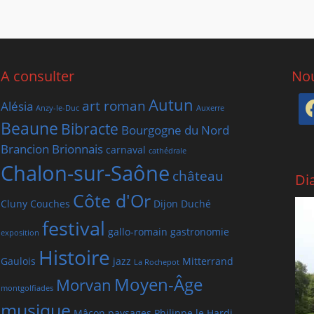
A consulter
Nou
Autun
art roman
Alésia
Anzy-le-Duc
Auxerre
Beaune
Bibracte
Bourgogne du Nord
Brancion
Brionnais
carnaval
cathédrale
Chalon-sur-Saône
château
Di
Côte d'Or
Cluny
Couches
Dijon
Duché
festival
gallo-romain
gastronomie
exposition
Histoire
Gaulois
jazz
Mitterrand
La Rochepot
Moyen-Âge
Morvan
montgolfiades
musique
Mâcon
paysages
Philippe le Hardi