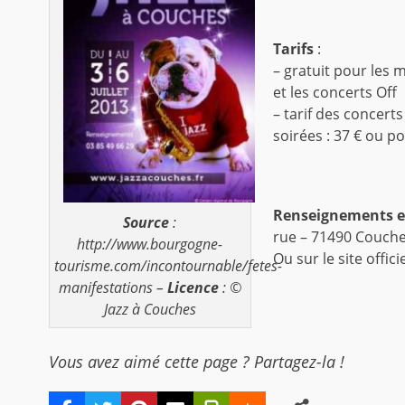
Tarifs
:
– gratuit pour les m
et les concerts Off
– tarif des concerts
soirées : 37 € ou po
Renseignements et
Source
:
rue – 71490 Couches
http://www.bourgogne-
Ou sur le site officie
tourisme.com/incontournable/fetes-
manifestations –
Licence
: ©
Jazz à Couches
Vous avez aimé cette page ? Partagez-la !