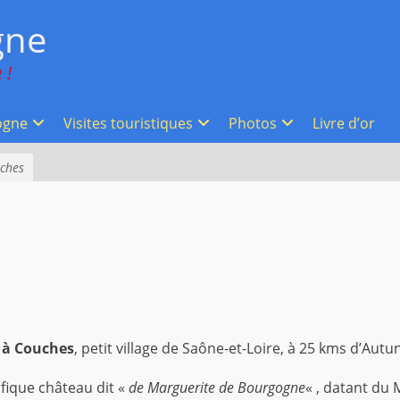
gne
 !
ogne
Visites touristiques
Photos
Livre d’or
uches
z à Couches
, petit village de Saône-et-Loire, à 25 kms d’Autun
fique château dit «
de Marguerite de Bourgogne
« , datant du