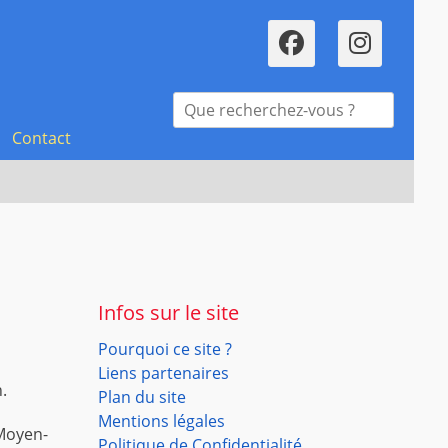
Faceboo
Inst
Recherche
pour :
Contact
Infos sur le site
Pourquoi ce site ?
Liens partenaires
.
Plan du site
Mentions légales
 Moyen-
Politique de Confidentialité