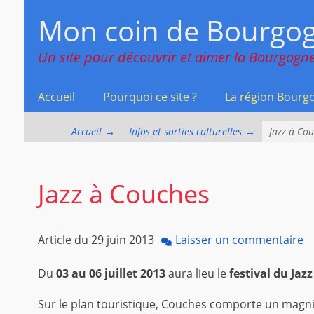
Menu principal
Aller
Mon coin de Bourgo
au
contenu
Un site pour découvrir et aimer la Bourgogne
Accueil
Pourquoi ce site ?
La région Bourg
Accueil
→
Infos et sorties culturelles
→
Jazz à Co
Jazz à Couches
Article du
29 juin 2013
Laisser un commentaire
Du
03 au 06 juillet 2013
aura lieu le
festival du Jaz
Sur le plan touristique, Couches comporte un magni