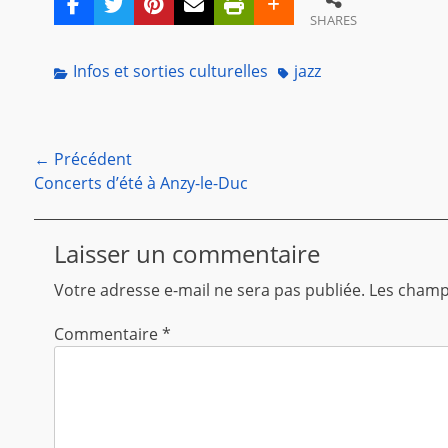
SHARES
Categories
Tags
Infos et sorties culturelles
jazz
Navigation
← Précédent
Article
Concerts d’été à Anzy-le-Duc
de
précédent :
l’article
Laisser un commentaire
Votre adresse e-mail ne sera pas publiée.
Les champs
Commentaire
*