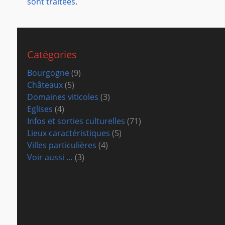
sont traitées
.
Catégories
Bourgogne
(9)
Châteaux
(5)
Domaines viticoles
(3)
Eglises
(4)
Infos et sorties culturelles
(71)
Lieux caractéristiques
(5)
Villes particulières
(4)
Voir aussi …
(3)