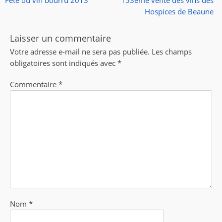
de
Fête du vin bourru 2013
153ème vente des vins des
l’article
précédent :
suivant :
Hospices de Beaune
Laisser un commentaire
Votre adresse e-mail ne sera pas publiée.
Les champs
obligatoires sont indiqués avec
*
Commentaire
*
Nom
*