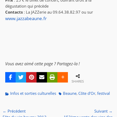
Prix
: 25 € le billet de concert, ouvrant droit à la
dégustation qui précède
Contacts
: La JAZZerie au 09.64.38.82.97 ou sur
www.jazzabeaune.fr
Vous avez aimé cette page ? Partagez-la !
SHARES
Categories
Tags
Infos et sorties culturelles
Beaune
Côte d'Or
festival
,
,
Navigation
← Précédent
Suivant →
Article
Article