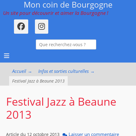
Mon coin de Bourgogne
Menu principal
Aller
au
Un site pour découvrir et aimer la Bourgogne !
contenu
Facebook
Instagram
ollapse
Recherche
hild
enu
pour :
ollapse
hild
enu
ollapse
Accueil
→
Infos et sorties culturelles
→
hild
enu
Festival Jazz à Beaune 2013
Festival Jazz à Beaune
2013
Laisser un commentaire
Article du
12 octobre 2013