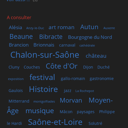
A consulter
Autun
art roman
Alésia
Anzy-le-Duc
Auxerre
Beaune
Bibracte
Bourgogne du Nord
Brancion
Brionnais
carnaval
cathédrale
Chalon-sur-Saône
château
Côte d'Or
Cluny
Couches
Dijon
Duché
festival
gallo-romain
gastronomie
exposition
Histoire
Gaulois
jazz
La Rochepot
Moyen-
Morvan
Mitterrand
montgolfiades
musique
Âge
Mâcon
paysages
Philippe
Saône-et-Loire
le Hardi
Solutré