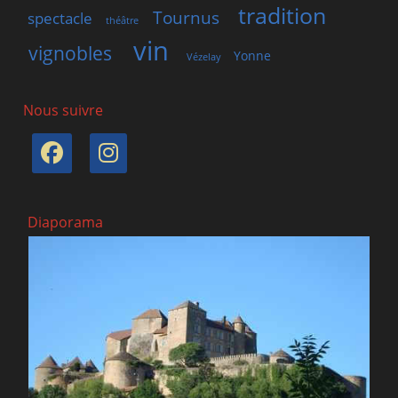
tradition
Tournus
spectacle
théâtre
vin
vignobles
Yonne
Vézelay
Nous suivre
Facebook
Instagram
Diaporama